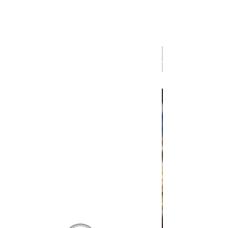
新着情報
レストラン
全ての記事
株式会社オキ
ノ
ホテル
レストラン
レンタカー
トラベル
教習所
ガソリンスタ
ンド